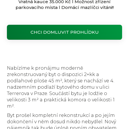
Vratná kauce 35.000 Kč l Možnost zřízení
parkovacího místa l Domácí mazlíčci vítáni!!
CHCI DOMLUVIT PROHLÍDKU
Nabízíme k pronájmu moderně
zrekonstruovaný byt o dispozici 2+kk a
podlahové ploše 45 m², který se nachází ve 4.
nadzemním podlaží bytového domu v ulici
Terrerova v Praze. Součástí bytu je lodžie o
velikosti 3 m² a praktická komora o velikosti 1
m².
Byt prošel kompletní rekonstrukcí a po jejím
dokončení v něm dosud nikdo nebydlel. Nový
nájemník tak bude úplně prvním obyvatelem,