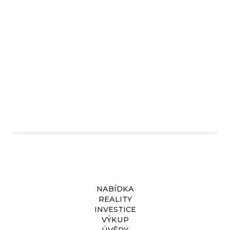
Komerční prostor v pražských
Kolovratech
Kč
8 490 000
NABÍDKA
REALITY
INVESTICE
VÝKUP