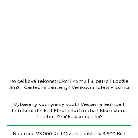
Po celkové rekonstrukci l 45m2 l 3. patro l Lodžie
3m2 l Částečně zařízený l Venkovní rolety v ložnici
Vybavený kuchyňský kout l Vestavná lednice l
Indukční deska l Elektrická trouba l Mikrovlnná
trouba l Pračka v koupelně
Nájemné 23.000 Kč l Ostatní náklady 3.600 Kč l