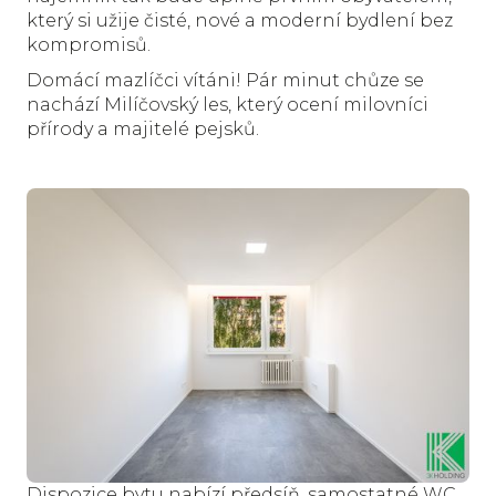
který si užije čisté, nové a moderní bydlení bez
kompromisů.
Domácí mazlíčci vítáni! Pár minut chůze se
nachází Milíčovský les, který ocení milovníci
přírody a majitelé pejsků.
Dispozice bytu nabízí předsíň, samostatné WC,