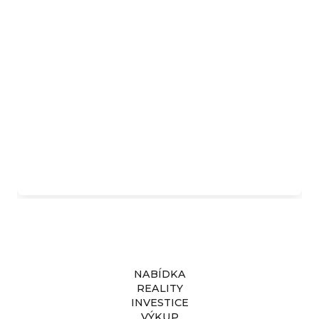
Komerční prostor v pražských
Kolovratech
Kč
8 490 000
NABÍDKA
REALITY
INVESTICE
VÝKUP