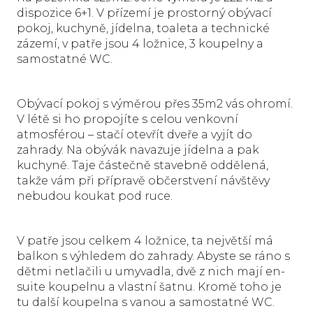
dispozice 6+1. V přízemí je prostorný obývací
pokoj, kuchyně, jídelna, toaleta a technické
zázemí, v patře jsou 4 ložnice, 3 koupelny a
samostatné WC.
Obývací pokoj s výměrou přes 35m2 vás ohromí.
V létě si ho propojíte s celou venkovní
atmosférou – stačí otevřít dveře a vyjít do
zahrady. Na obývák navazuje jídelna a pak
kuchyně. Taje částečně stavebně oddělená,
takže vám při přípravě občerstvení návštěvy
nebudou koukat pod ruce.
V patře jsou celkem 4 ložnice, ta největší má
balkon s výhledem do zahrady. Abyste se ráno s
dětmi netlačili u umyvadla, dvě z nich mají en-
suite koupelnu a vlastní šatnu. Kromě toho je
tu další koupelna s vanou a samostatné WC.