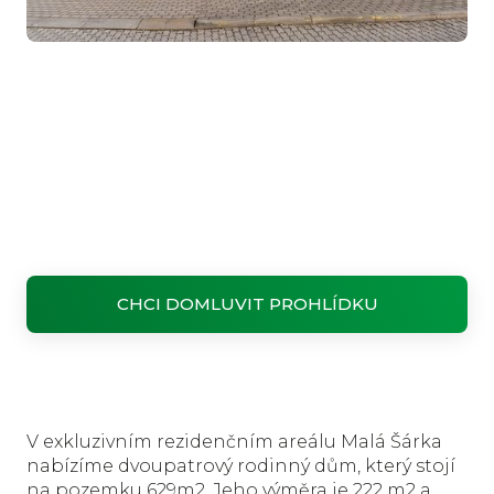
CHCI DOMLUVIT PROHLÍDKU
V exkluzivním rezidenčním areálu Malá Šárka
nabízíme dvoupatrový rodinný dům, který stojí
na pozemku 629m2. Jeho výměra je 222 m2 a