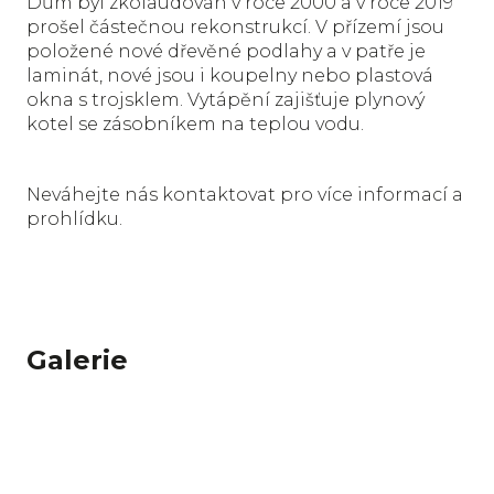
Dům byl zkolaudován v roce 2000 a v roce 2019
prošel částečnou rekonstrukcí. V přízemí jsou
položené nové dřevěné podlahy a v patře je
laminát, nové jsou i koupelny nebo plastová
okna s trojsklem. Vytápění zajišťuje plynový
kotel se zásobníkem na teplou vodu.
Neváhejte nás kontaktovat pro více informací a
prohlídku.
Galerie