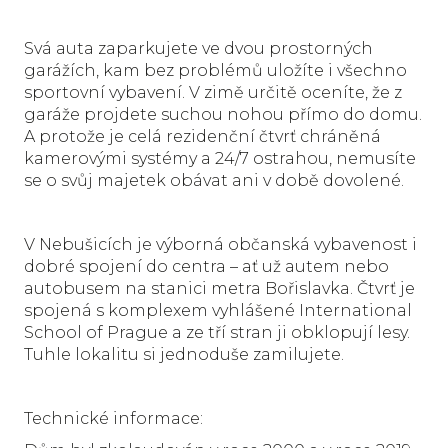
Svá auta zaparkujete ve dvou prostorných
garážích, kam bez problémů uložíte i všechno
sportovní vybavení. V zimě určitě oceníte, že z
garáže projdete suchou nohou přímo do domu.
A protože je celá rezidenční čtvrť chráněná
kamerovými systémy a 24/7 ostrahou, nemusíte
se o svůj majetek obávat ani v době dovolené.
V Nebušicích je výborná občanská vybavenost i
dobré spojení do centra – ať už autem nebo
autobusem na stanici metra Bořislavka. Čtvrť je
spojená s komplexem vyhlášené International
School of Prague a ze tří stran ji obklopují lesy.
Tuhle lokalitu si jednoduše zamilujete.
Technické informace: