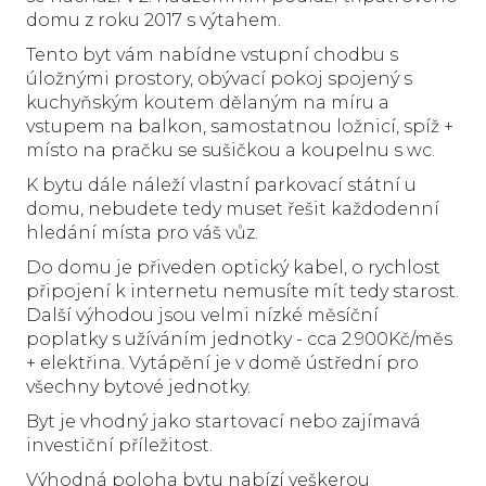
domu z roku 2017 s výtahem.
Tento byt vám nabídne vstupní chodbu s
úložnými prostory, obývací pokoj spojený s
kuchyňským koutem dělaným na míru a
vstupem na balkon, samostatnou ložnicí, spíž +
místo na pračku se sušičkou a koupelnu s wc.
K bytu dále náleží vlastní parkovací státní u
domu, nebudete tedy muset řešit každodenní
hledání místa pro váš vůz.
Do domu je přiveden optický kabel, o rychlost
připojení k internetu nemusíte mít tedy starost.
Další výhodou jsou velmi nízké měsíční
poplatky s užíváním jednotky - cca 2.900Kč/měs
+ elektřina. Vytápění je v domě ústřední pro
všechny bytové jednotky.
Byt je vhodný jako startovací nebo zajímavá
investiční příležitost.
Výhodná poloha bytu nabízí veškerou