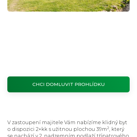
CHCI DOMLUVIT PROHLÍDKU
V zastoupení majitele Vám nabízíme klidný byt
2
o dispozici 2+kk s užitnou plochou 39m
, který
se nachází v 2. nadzemním podlaží třípatrového