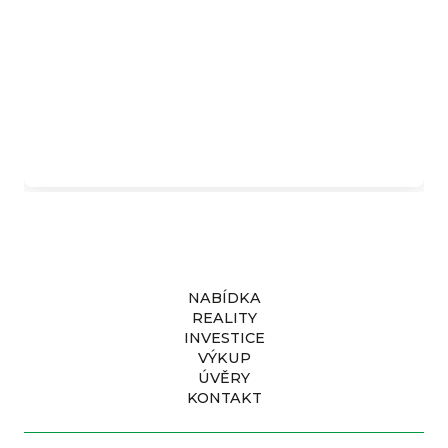
Komerční prostor v pražských
Kolovratech
Kč
8 490 000
NABÍDKA
REALITY
INVESTICE
VÝKUP
ÚVĚRY
KONTAKT